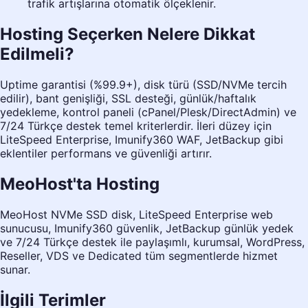
trafik artışlarına otomatik ölçeklenir.
Hosting Seçerken Nelere Dikkat
Edilmeli?
Uptime garantisi (%99.9+), disk türü (SSD/NVMe tercih
edilir), bant genişliği, SSL desteği, günlük/haftalık
yedekleme, kontrol paneli (cPanel/Plesk/DirectAdmin) ve
7/24 Türkçe destek temel kriterlerdir. İleri düzey için
LiteSpeed Enterprise, Imunify360 WAF, JetBackup gibi
eklentiler performans ve güvenliği artırır.
MeoHost'ta Hosting
MeoHost NVMe SSD disk, LiteSpeed Enterprise web
sunucusu, Imunify360 güvenlik, JetBackup günlük yedek
ve 7/24 Türkçe destek ile paylaşımlı, kurumsal, WordPress,
Reseller, VDS ve Dedicated tüm segmentlerde hizmet
sunar.
İlgili Terimler