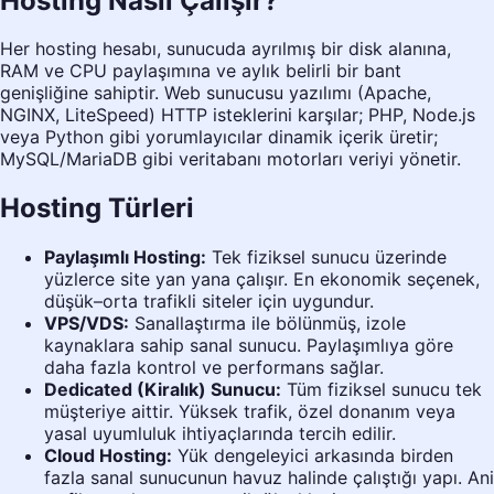
Hosting Nasıl Çalışır?
Her hosting hesabı, sunucuda ayrılmış bir disk alanına,
RAM ve CPU paylaşımına ve aylık belirli bir bant
genişliğine sahiptir. Web sunucusu yazılımı (Apache,
NGINX, LiteSpeed) HTTP isteklerini karşılar; PHP, Node.js
veya Python gibi yorumlayıcılar dinamik içerik üretir;
MySQL/MariaDB gibi veritabanı motorları veriyi yönetir.
Hosting Türleri
Paylaşımlı Hosting:
Tek fiziksel sunucu üzerinde
yüzlerce site yan yana çalışır. En ekonomik seçenek,
düşük–orta trafikli siteler için uygundur.
VPS/VDS:
Sanallaştırma ile bölünmüş, izole
kaynaklara sahip sanal sunucu. Paylaşımlıya göre
daha fazla kontrol ve performans sağlar.
Dedicated (Kiralık) Sunucu:
Tüm fiziksel sunucu tek
müşteriye aittir. Yüksek trafik, özel donanım veya
yasal uyumluluk ihtiyaçlarında tercih edilir.
Cloud Hosting:
Yük dengeleyici arkasında birden
fazla sanal sunucunun havuz halinde çalıştığı yapı. Ani