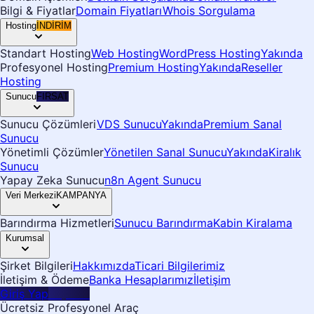
Bilgi & Fiyatlar
Domain Fiyatları
Whois Sorgulama
Hosting
İNDİRİM
Standart Hosting
Web Hosting
WordPress Hosting
Yakında
Profesyonel Hosting
Premium Hosting
Yakında
Reseller
Hosting
Sunucu
FIRSAT
Sunucu Çözümleri
VDS Sunucu
Yakında
Premium Sanal
Sunucu
Yönetimli Çözümler
Yönetilen Sanal Sunucu
Yakında
Kiralık
Sunucu
Yapay Zeka Sunucu
n8n Agent Sunucu
Veri Merkezi
KAMPANYA
Barındırma Hizmetleri
Sunucu Barındırma
Kabin Kiralama
Kurumsal
Şirket Bilgileri
Hakkımızda
Ticari Bilgilerimiz
İletişim & Ödeme
Banka Hesaplarımız
İletişim
Giriş Yap
Kayıt Ol
Ücretsiz Profesyonel Araç