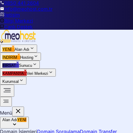
0850 441 2604
info@meohost.com.tr
İletişim
Bilgi Merkezi
Canlı Destek
YENİ
Alan Adı
İNDİRİM
Hosting
FIRSAT
Sunucu
KAMPANYA
Veri Merkezi
Kurumsal
Menü
Alan Adı
YENİ
Domain İşlemleri
Domain Sorgulama
Domain Transfer